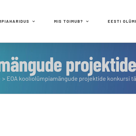
MPIAHARIDUS
MIS TOIMUB?
EESTI OLÜ
mängude projektide
e
EOA kooliolümpiamängude projektide konkursi t