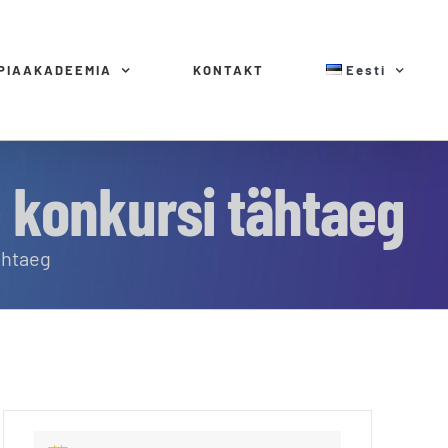
MPIAAKADEEMIA
KONTAKT
Eesti
 konkursi tähtaeg
ähtaeg