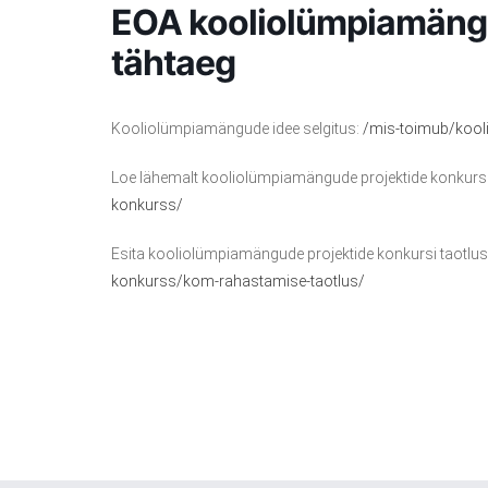
EOA kooliolümpiamängu
tähtaeg
Kooliolümpiamängude idee selgitus:
/mis-toimub/koo
Loe lähemalt kooliolümpiamängude projektide konkurs
konkurss/
Esita kooliolümpiamängude projektide konkursi taotlus
konkurss/kom-rahastamise-taotlus/