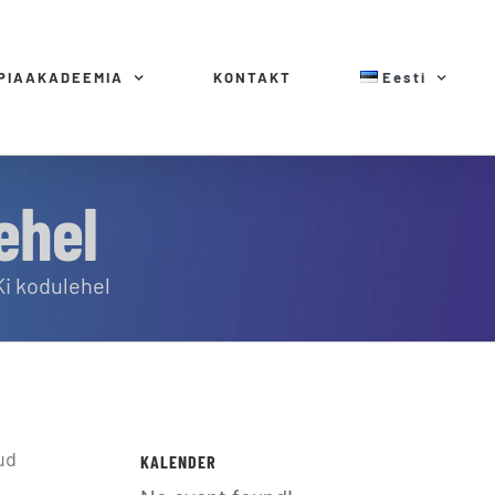
MPIAAKADEEMIA
KONTAKT
Eesti
ehel
i kodulehel
ud
KALENDER