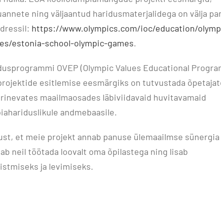
õuannete ning väljaantud haridusmaterjalidega on välja p
dressil:
https://www.olympics.com/ioc/education/olymp
ves/estonia-school-olympic-games
.
dusprogrammi OVEP (Olympic Values Educational Progr
rojektide esitlemise eesmärgiks on tutvustada õpetajate
 erinevates maailmaosades läbiviidavaid huvitavamaid
iahariduslikule andmebaasile.
ust, et meie projekt annab panuse ülemaailmse sünergia
ab neil töötada loovalt oma õpilastega ning lisab
stmiseks ja levimiseks.