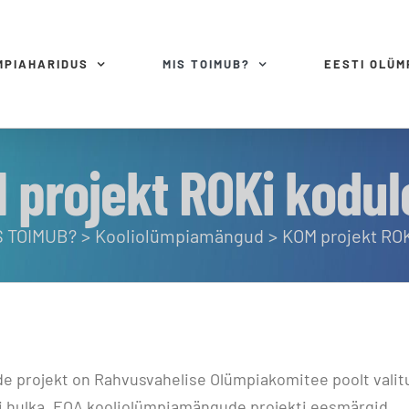
MPIAHARIDUS
MIS TOIMUB?
EESTI OLÜ
 projekt ROKi kodul
S TOIMUB?
Kooliolümpiamängud
KOM projekt ROK
 projekt on Rahvusvahelise Olümpiakomitee poolt valit
 hulka. EOA kooliolümpiamängude projekti eesmärgid,