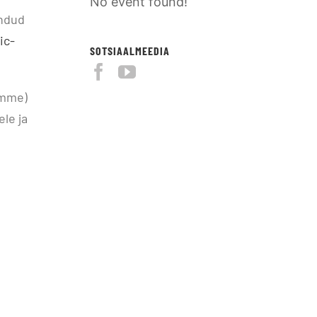
No event found!
andud
ic-
SOTSIAALMEEDIA
amme)
le ja