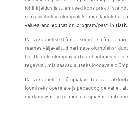
lühikirjeldus ja tulemused koos praktiliste n
rahvusvahelise olümpialiikumise kodulehel aa
values-and-education-program/past-initiati
Rahvusvahelise Olümpiakomitee olümpiahari
raames väljavalitud parimate olümpiaharidusp
haritlastele olümpiaväärtustel põhinevaid ja
tegevusi, mis saavad aluseks loodavale olümp
Rahvusvaheline Olümpiakomitee avaldab loot
loomiseks õpetajate ja pedagoogide vahel, ait
märkimisväärse panuse olümpiaväärtuste mõi